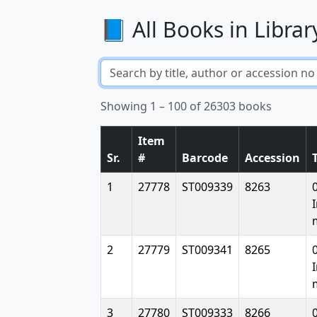
📘 All Books in Librar
Showing 1 – 100 of 26303 books
Item
Sr.
#
Barcode
Accession
T
1
27778
ST009339
8263
2
27779
ST009341
8265
3
27780
ST009333
8266