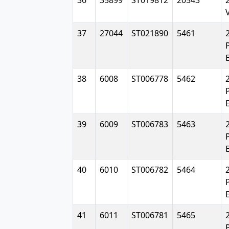
36
35899
ST019812
20543
37
27044
ST021890
5461
38
6008
ST006778
5462
E
39
6009
ST006783
5463
E
40
6010
ST006782
5464
E
41
6011
ST006781
5465