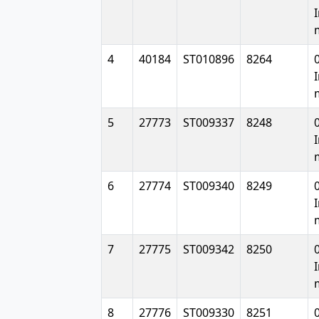
4
40184
ST010896
8264
5
27773
ST009337
8248
6
27774
ST009340
8249
7
27775
ST009342
8250
8
27776
ST009330
8251